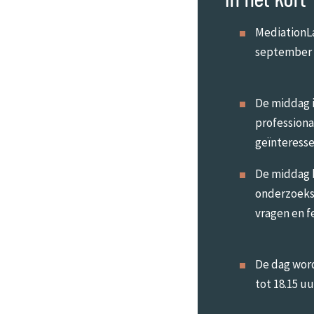
MediationLa
september 
De middag i
professiona
geïnteress
De middag b
onderzoeks
vragen en 
De dag word
tot 18.15 uu