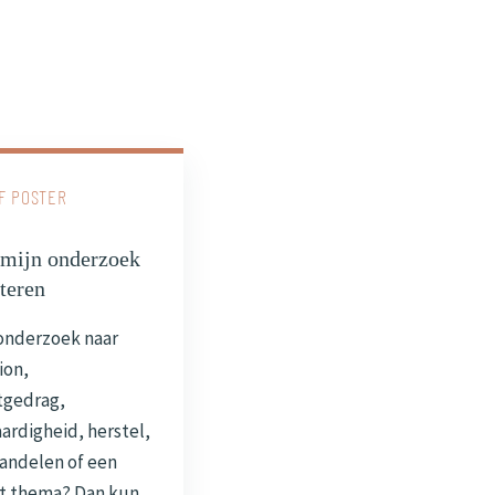
F POSTER
 mijn onderzoek
teren
onderzoek naar
ion,
tgedrag,
ardigheid, herstel,
andelen of een
t thema? Dan kun