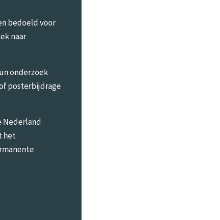
en bedoeld voor
oek naar
un onderzoek
 of posterbijdrage
e Nederland
t het
rmanente