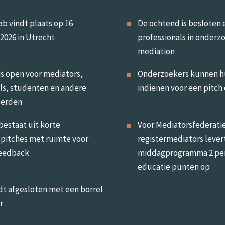
b vindt plaats op 16
De ochtend is besloten 
2026 in Utrecht
professionals in onderz
mediation
s open voor mediators,
Onderzoekers kunnen h
ls, studenten en andere
indienen voor een pitch
eerden
estaat uit korte
Voor Mediatorsfederati
pitches met ruimte voor
registermediators lever
feedback
middagprogramma 2 pe
educatie punten op
t afgesloten met een borrel
r