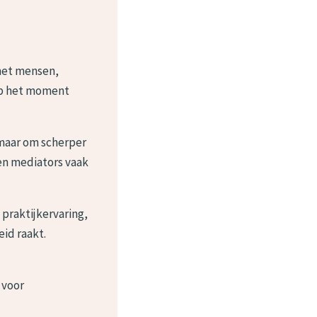
 met mensen,
 op het moment
 maar om scherper
en mediators vaak
praktijkervaring,
id raakt.
 voor