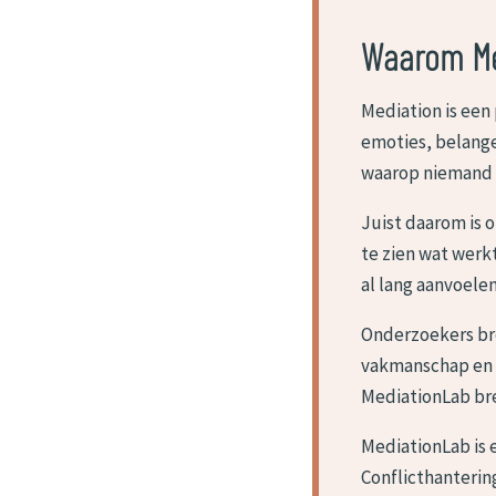
Waarom Me
Mediation is een
emoties, belange
waarop niemand 
Juist daarom is 
te zien wat werk
al lang aanvoelen
Onderzoekers br
vakmanschap en 
MediationLab bre
MediationLab is 
Conflicthanterin