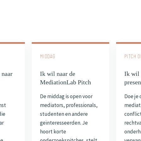
MIDDAG
PITCH O
 naar
Ik wil naar de
Ik wil
MediationLab Pitch
presen
De middag is open voor
Doe je 
mst
mediators, professionals,
mediat
die
studenten en andere
conflic
ar
geïnteresseerden. Je
rechtva
hoort korte
onderh
Je
onderzoekspitches, stelt
verwan