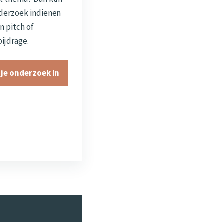
nderzoek indienen
n pitch of
ijdrage.
 je onderzoek in