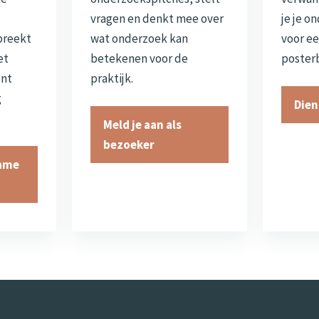
vragen en denkt mee over
je je o
preekt
wat onderzoek kan
voor ee
et
betekenen voor de
posterb
ent
praktijk.
g
Dien
Meld je aan als
bezoeker
name