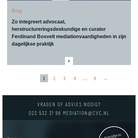
Blog
Zo integreert advocaat,
herstructureringsdeskundige en curator
Ferdinand Bosvelt mediationvaardigheden in zijn
dagelijkse praktijk
1
2
3
4
…
8
→
VRAGEN OF ADVIES NODIG?
023 532 31 96
MEDIATION@CVC.NL
Schrijf je in