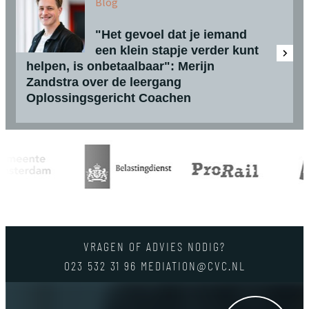
Blog
"Het gevoel dat je iemand
een klein stapje verder kunt
helpen, is onbetaalbaar": Merijn
Zandstra over de leergang
Oplossingsgericht Coachen
VRAGEN OF ADVIES NODIG?
023 532 31 96
MEDIATION@CVC.NL