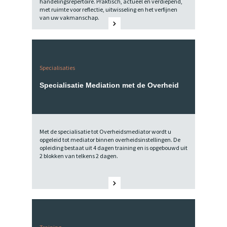
handelingsrepertoire. Praktisch, actueel en verdiepend,
met ruimte voor reflectie, uitwisseling en het verfijnen
van uw vakmanschap.
Specialisaties
Specialisatie Mediation met de Overheid
Met de specialisatie tot Overheidsmediator wordt u
opgeleid tot mediator binnen overheidsinstellingen. De
opleiding bestaat uit 4 dagen training en is opgebouwd uit
2 blokken van telkens 2 dagen.