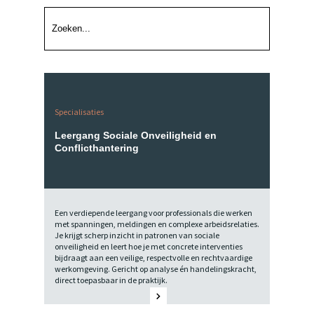
Specialisaties
Leergang Sociale Onveiligheid en
Conflicthantering
Een verdiepende leergang voor professionals die werken
met spanningen, meldingen en complexe arbeidsrelaties.
Je krijgt scherp inzicht in patronen van sociale
onveiligheid en leert hoe je met concrete interventies
bijdraagt aan een veilige, respectvolle en rechtvaardige
werkomgeving. Gericht op analyse én handelingskracht,
direct toepasbaar in de praktijk.