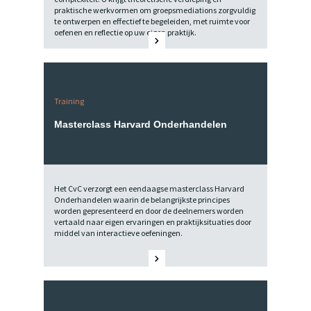
praktische werkvormen om groepsmediations zorgvuldig
te ontwerpen en effectief te begeleiden, met ruimte voor
oefenen en reflectie op uw eigen praktijk.
Training
Masterclass Harvard Onderhandelen
Het CvC verzorgt een eendaagse masterclass Harvard
Onderhandelen waarin de belangrijkste principes
worden gepresenteerd en door de deelnemers worden
vertaald naar eigen ervaringen en praktijksituaties door
middel van interactieve oefeningen.