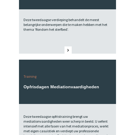
Deze tweedaagse verdieping behandelt de meest
belangrijke onderwerpen die te maken hebben met het
thema ‘Rondom het sterfbed’.
Training
Opfrisdagen Mediationvaardigheden
Deze tweedaagse opfristraining brengt uw
mediationvaardigheden weer scherp in beeld. U oefent
intensief met alle fasen van het mediationproces, werkt
met eigen casuïstiek en verdiept uw professionele