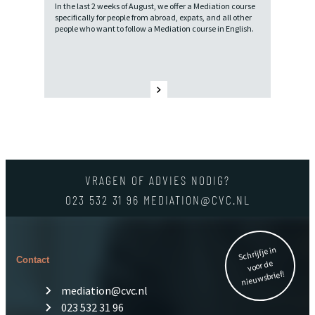
In the last 2 weeks of August, we offer a Mediation course
specifically for people from abroad, expats, and all other
people who want to follow a Mediation course in English.
VRAGEN OF ADVIES NODIG?
023 532 31 96
MEDIATION@CVC.NL
Schrijf je in
Contact
voor de
nieuwsbrief!
mediation@cvc.nl
023 532 31 96