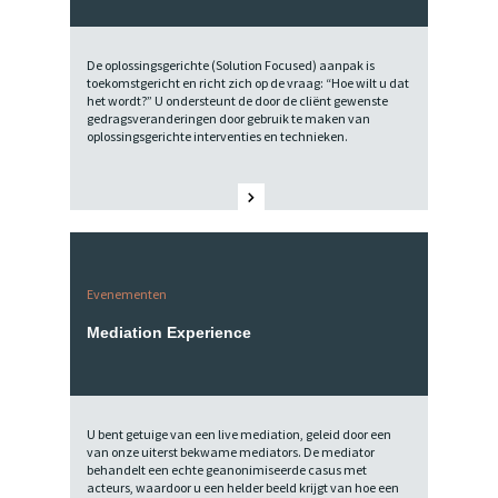
De oplossingsgerichte (Solution Focused) aanpak is
toekomstgericht en richt zich op de vraag: “Hoe wilt u dat
het wordt?” U ondersteunt de door de cliënt gewenste
gedragsveranderingen door gebruik te maken van
oplossingsgerichte interventies en technieken.
Evenementen
Mediation Experience
U bent getuige van een live mediation, geleid door een
van onze uiterst bekwame mediators. De mediator
behandelt een echte geanonimiseerde casus met
acteurs, waardoor u een helder beeld krijgt van hoe een