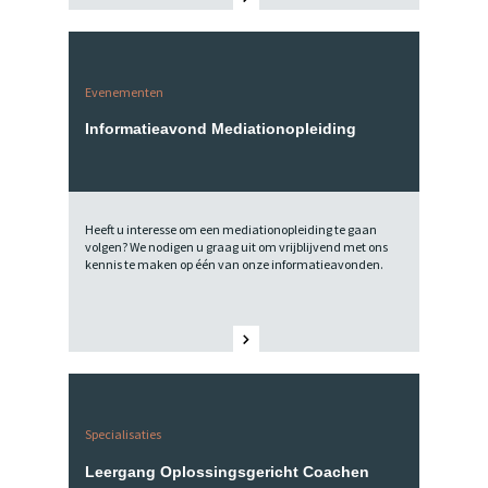
Evenementen
Informatieavond Mediationopleiding
Heeft u interesse om een mediationopleiding te gaan
volgen? We nodigen u graag uit om vrijblijvend met ons
kennis te maken op één van onze informatieavonden.
Specialisaties
Leergang Oplossingsgericht Coachen