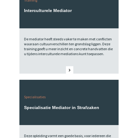
Training
Interculturele Mediator
De mediator heeft steeds vaker te maken met conflicten
waaraan cultuurverschillen ten grondslag liggen. Deze
training geeft u meer inzicht en concrete handvatten die
u tijdens interculturele mediations kunt toepassen.
Specialisaties
Specialisatie Mediator in Strafzaken
Deze opleiding vormt een goede basis, voor iedereen die