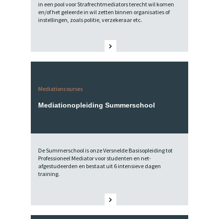
in een pool voor Strafrechtmediators terecht wil komen
en/of het geleerde in wil zetten binnen organisaties of
instellingen, zoals politie, verzekeraar etc.
Mediationcourses
Mediationopleiding Summerschool
De Summerschool is onze Versnelde Basisopleiding tot
Professioneel Mediator voor studenten en net-
afgestudeerden en bestaat uit 6 intensieve dagen
training.