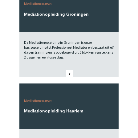
Mediationcourses
Mediationopleiding Groningen
De Mediationopleiding in Groningen is onze
basisopleiding tot Professioneel Mediator en bestaat uit elf
dagen training en is opgebouwd uit 5 blokken van telkens
2 dagen en een losse dag.
Mediationcourses
Mediationopleiding Haarlem