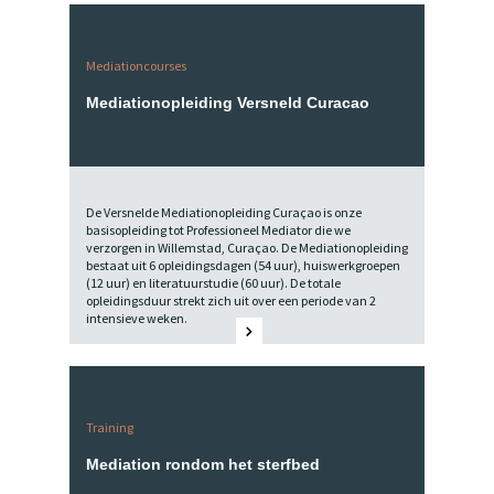
Mediationcourses
Mediationopleiding Versneld Curacao
De Versnelde Mediationopleiding Curaçao is onze
basisopleiding tot Professioneel Mediator die we
verzorgen in Willemstad, Curaçao. De Mediationopleiding
bestaat uit 6 opleidingsdagen (54 uur), huiswerkgroepen
(12 uur) en literatuurstudie (60 uur). De totale
opleidingsduur strekt zich uit over een periode van 2
intensieve weken.
Training
Mediation rondom het sterfbed