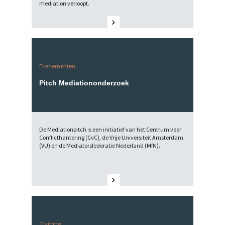
mediation verloopt.
Evenementen
Pitch Mediationonderzoek
De Mediationpitch is een initiatief van het Centrum voor
Conflicthantering (CvC), de Vrije Universiteit Amsterdam
(VU) en de Mediatorsfederatie Nederland (MfN).
Training