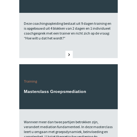
Deze coachingsopleiding bestaat uit 9 dagen training en
is opgebouwd uit 4 blokken van 2 dagen en 1 individueel
coachgesprek met een trainer en richt zich op de vraag:
“Hoe wilt u dat het wordt?”
Training
Masterclass Groepsmediation
Wanneer meer dan twee partijen betrokken zijn,
verandert mediation fundamenteel. In deze masterclass
leert u omgaan met groepsdynamiek, beïnvloeding en
complexiteit. U krijgt theoretische verdieping én