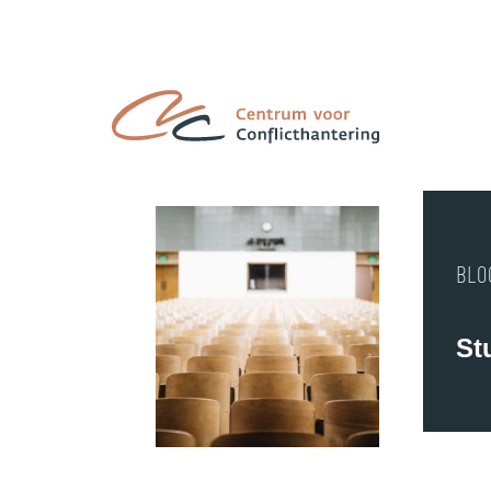
BLO
St