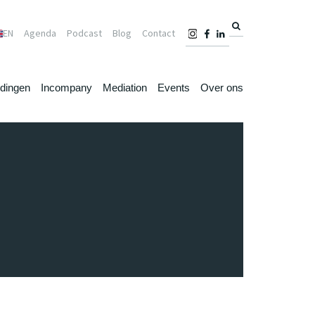
EN
Agenda
Podcast
Blog
Contact
idingen
Incompany
Mediation
Events
Over ons