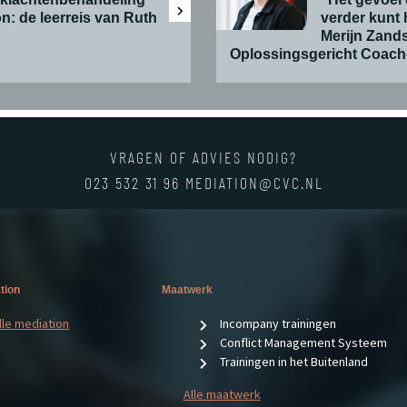
n: de leerreis van Ruth
verder kunt 
Merijn Zands
Oplossingsgericht Coac
VRAGEN OF ADVIES NODIG?
023 532 31 96
MEDIATION@CVC.NL
tion
Maatwerk
lle mediation
Incompany trainingen
Conflict Management Systeem
Trainingen in het Buitenland
Alle maatwerk