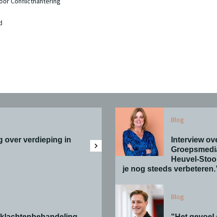
oor Conflicthantering
d
Blog
 over verdieping in
Interview ov
Groepsmedia
Heuvel-Stoop
je nog steeds verbeteren.
Blog
e klachtenbehandeling
"Het gevoel 