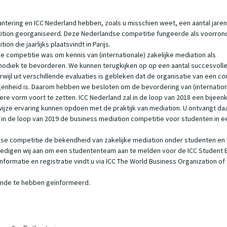
antering en ICC Nederland hebben, zoals u misschien weet, een aantal jar
ition georganiseerd. Deze Nederlandse competitie fungeerde als voorron
on die jaarlijks plaatsvindt in Parijs.
 competitie was om kennis van (internationale) zakelijke mediation als
odiek te bevorderen. We kunnen terugkijken op op een aantal succesvolle
wijl uit verschillende evaluaties is gebleken dat de organisatie van een co
enheid is. Daarom hebben we besloten om de bevordering van (internationa
re vorm voort te zetten. ICC Nederland zal in de loop van 2018 een bijee
ijze ervaring kunnen opdoen met de praktijk van mediation. U ontvangt daar
l in de loop van 2019 de business mediation competitie voor studenten in 
e competitie de bekendheid van zakelijke mediation onder studenten en bi
oedigen wij aan om een studententeam aan te melden voor de ICC Student 
 informatie en registratie vindt u via ICC The World Business Organization 
ende te hebben geïnformeerd.