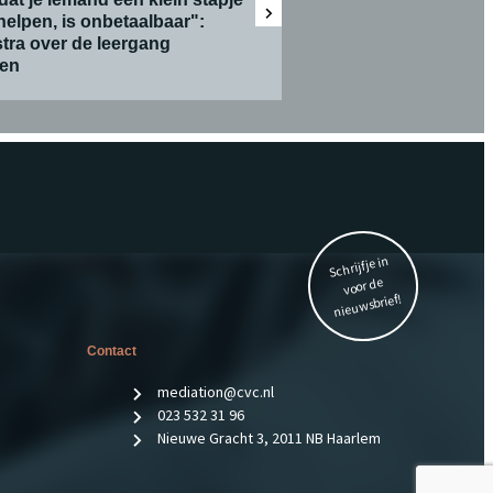
helpen, is onbetaalbaar":
tra over de leergang
hen
Schrijf je in
voor de
nieuwsbrief!
Contact
mediation@cvc.nl
023 532 31 96
Nieuwe Gracht 3, 2011 NB Haarlem