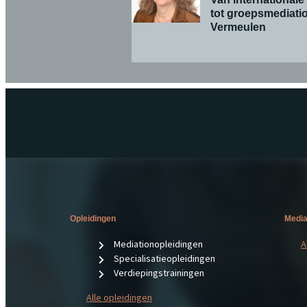
tot groepsmediatio
Vermeulen
Opleidingen
Media
Mediationopleidingen
A
Specialisatieopleidingen
Verdiepingstrainingen
Alle opleidingen