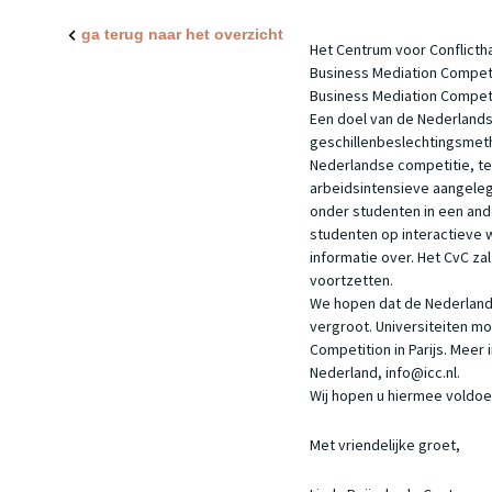
ga terug naar het overzicht
Het Centrum voor Conflicth
Business Mediation Compet
Business Mediation Competiti
Een doel van de Nederlandse
geschillenbeslechtingsmeth
Nederlandse competitie, ter
arbeidsintensieve aangeleg
onder studenten in een ande
studenten op interactieve w
informatie over. Het CvC za
voortzetten.
We hopen dat de Nederlands
vergroot. Universiteiten m
Competition in Parijs. Meer
Nederland, info@icc.nl.
Wij hopen u hiermee voldo
Met vriendelijke groet,