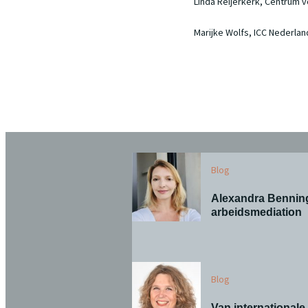
Linda Reijerkerk, Centrum v
Marijke Wolfs, ICC Nederlan
Blog
Alexandra Benning
arbeidsmediation
Blog
Van international