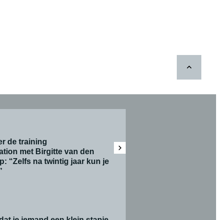
er de training
tion met Birgitte van den
: “Zelfs na twintig jaar kun je
”
dat je iemand een klein stapje