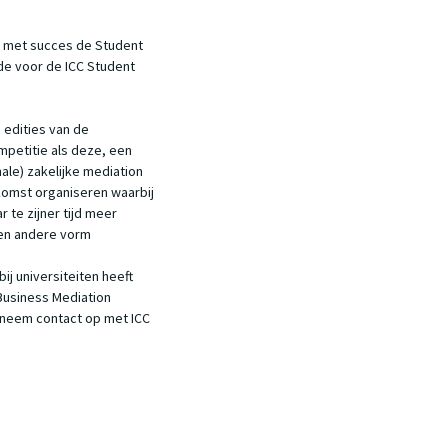
en met succes de Student
de voor de ICC Student
 edities van de
mpetitie als deze, een
le) zakelijke mediation
nkomst organiseren waarbij
 te zijner tijd meer
een andere vorm
j universiteiten heeft
Business Mediation
of neem contact op met ICC