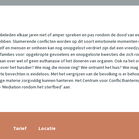
ilieleden elkaar jaren niet of amper spreken en pas rondom de dood van e
ben. Sluimerende conflicten worden op dit soort emotionele momenten ur
lf en mensen er omheen kan nog onopgelost verdriet zijn dat een vreedz
e families voor: opgekropte gevoelens en onopgeloste kwesties die zich 
aan over wel of geen euthanasie of het doneren van organen. Ook na het ov
 over het huisdier? Wie mag die mooie ring? Wie ontruimt het huis? Wie ma
 te bevechten is eindeloos. Met het vergrijzen van de bevolking is er beh
e materie zorgvuldig kunnen hanteren. Het Centrum voor Conflicthantering 
p ‘Mediation rondom het sterfbed’ aan.
Plekken
Tarief
Locatie
beschikbaar