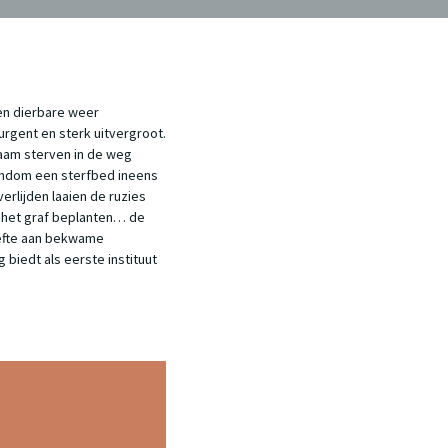
en dierbare weer
gent en sterk uitvergroot.
aam sterven in de weg
rondom een sterfbed ineens
erlijden laaien de ruzies
g het graf beplanten… de
oefte aan bekwame
biedt als eerste instituut