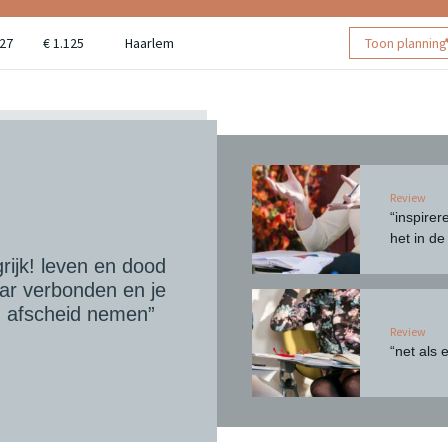
027
€ 1.125
Haarlem
Toon planning
Review
“inspire
het in de
rijk! leven en dood
aar verbonden en je
 afscheid nemen”
Review
“net als 