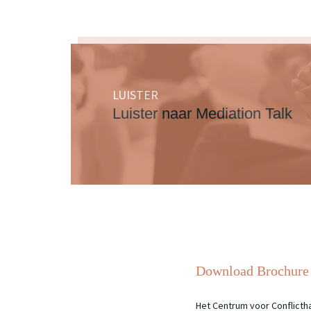
Vaardigheden rondje:
Theorie op thema
Onderdeel ‘rouw’
Gastspreker uitvaar
Wat als iemand halve
Wat als het niet af i
Rollenspel
LUISTER
Luister naar Mediation Talk
Dag 2
Relatie met derden
Vertakkingen in de fa
Schuld en boete
Vredig dood gaan o
Oefenen met vaardi
Rollenspel
Optioneel: suïcide
Optioneel: referenti
Download Brochure 
Rol van kleinkindere
Het Centrum voor Conflictha