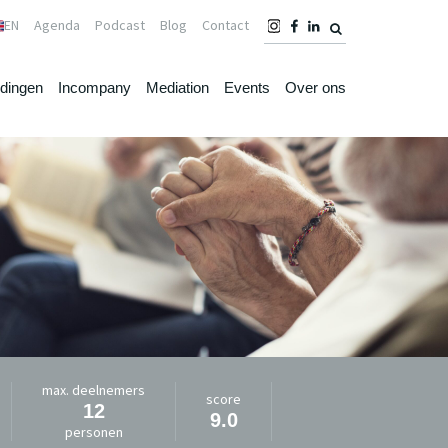
EN
Agenda
Podcast
Blog
Contact
idingen
Incompany
Mediation
Events
Over ons
max. deelnemers
score
12
9.0
personen