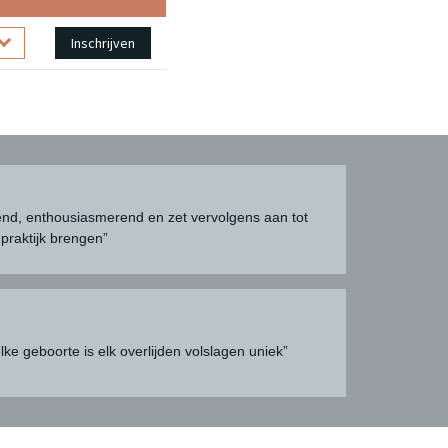
Inschrijven
rend, enthousiasmerend en zet vervolgens aan tot
 praktijk brengen”
elke geboorte is elk overlijden volslagen uniek”