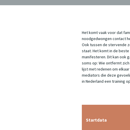
Het komt vaak voor dat fam
noodgedwongen contact heb
Ook tussen de stervende ze
staat. Het komt in de best
manifesteren. Dit kan ook g
soms op: Wie ontfermt zich
lijst met redenen om elkaar
mediators die deze gevoelig
in Nederland een training o
Startdata