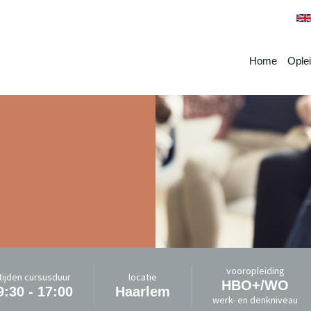
Home
Ople
vooropleiding
tijden cursusduur
locatie
HBO+/WO
9:30 - 17:00
Haarlem
werk- en denkniveau