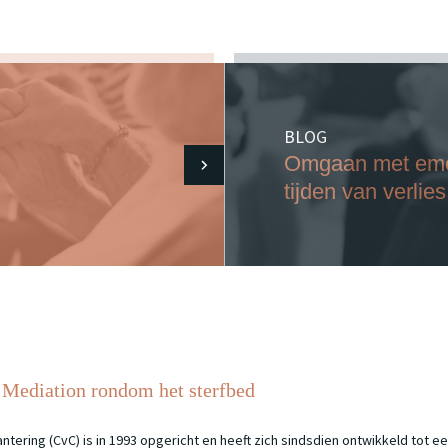
 basics of mediations
tbranche
rwege de mediation overlijdt? Wat doe je met de achterblijvers?
s of geen verzoening mogelijk blijkt?
BLOG
Omgaan met emoti
tijden van verlies
milie
f met woede?
gheden
e naar Opstellingen
Mediation rondom het sterfbed
n
ntering (CvC) is in 1993 opgericht en heeft zich sindsdien ontwikkeld to