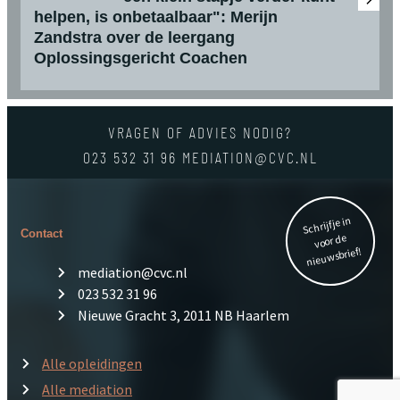
helpen, is onbetaalbaar": Merijn
Zandstra over de leergang
Oplossingsgericht Coachen
VRAGEN OF ADVIES NODIG?
023 532 31 96
MEDIATION@CVC.NL
Schrijf je in
Contact
voor de
nieuwsbrief!
mediation@cvc.nl
023 532 31 96
Nieuwe Gracht 3, 2011 NB Haarlem
Alle opleidingen
Alle mediation